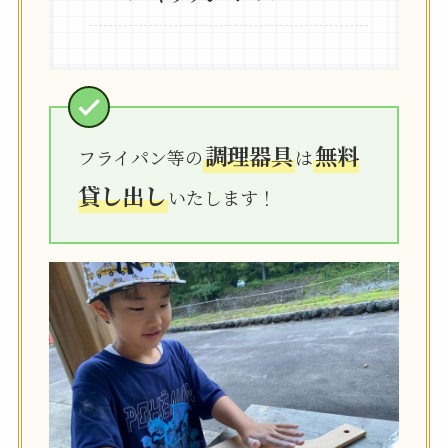
調理器具
無料
フライパン等の
は
貸し出し
いたします！