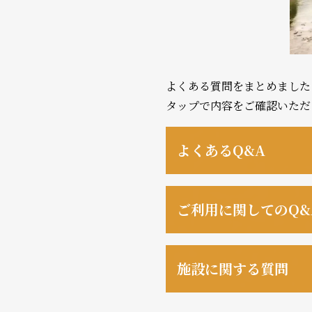
よくある質問をまとめました
タップで内容をご確認いただ
よくあるQ&A
スクール会員では
ご利用に関してのQ&
話し方教室シャン
どのような料金プ
施設に関する質問
話し方教室シャン
また、話し方教室
ご希望の日時や滞