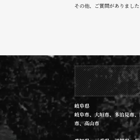
す。
シャンティリゾー
その他、ご質問がありました
ご滞在が最高のひ
どんな滞在にした
貸切り宿泊は何名
あらゆる情報やご
まずはお問い合わ
おひとり様から利
※21名以上でご
貸切りキャンプで
1回の申し込みで
基本1グループ様
岐阜県
※3泊以上をご希
岐阜市、大垣市、多治見市、
1番の特徴は、管
市、高山市
1000坪以上も
私共が知る限り当
2泊3日の場合料
秘境の奥地にひっ