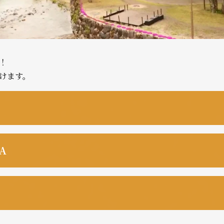
！
けます。
ありませんが、利用できますか？
A
ティの関係者から招待された方がご利用可能です。（要ファミ
ランがありますか？
ティのコミュニケーション出張レッスンをご契約中の団体様も
シャンティの活動へ協力いただいている協賛店様やその関係者
在時間、参加人数によります。