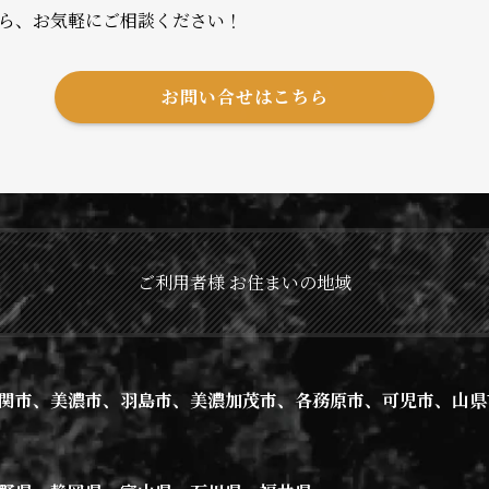
トの施設は通常のキャンプ場と比べてどんな所が違うのでしょ
ら、お気軽にご相談ください！
とときになるよう、オーダーメイドでプランが作成されます。
いか、ご予算、日数、メンバー構成など、
お問い合せはこちら
から予約できますか？
要望をいただいてからプランを作成いたします。
せフォームからお気軽にご相談ください。
用可能です。最大で20名まで予約が可能です。
利用の場合はご相談ください。（団体割あり）
食事はつきますか？
ご利用者様 お住まいの地域
、何泊まで予約が可能ですか？
、2泊3日までとさせていただいております。
望する場合はご相談ください。
関市、美濃市、羽島市、美濃加茂市、各務原市、可児市、山県
理棟を除く施設を丸ごと貸し切りという点です。
のスペースを独り占めにできるキャンプ場というのは
キャンプ場だけではないでしょうか。
金はいくらになりますか？
そりたたずんでおりますので、完全なプライベート空間にこだ