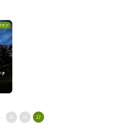
プギア
テナ
...
25
26
27