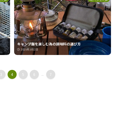
キャンプ飯を楽しむ為の調味料の選び方
2025年3月2日
3
4
5
6
...
7